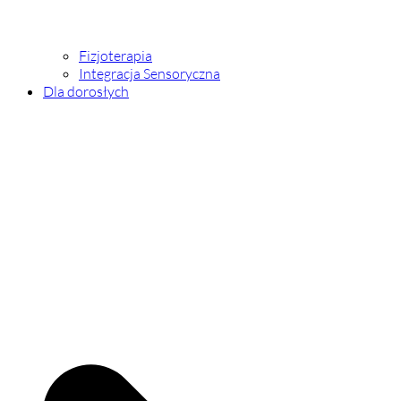
Fizjoterapia
Integracja Sensoryczna
Dla dorosłych