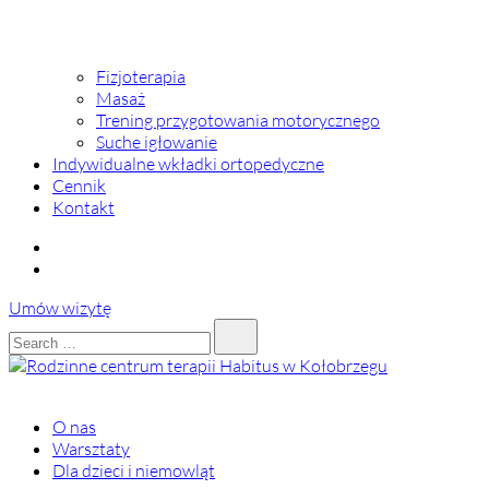
Fizjoterapia
Masaż
Trening przygotowania motorycznego
Suche igłowanie
Indywidualne wkładki ortopedyczne
Cennik
Kontakt
Umów wizytę
Search…
Rodzinne centrum terapii Habitus w Kołobrzegu
Centrum Terapii Habitus powstało z myślą o całych rodzinach.
O nas
Warsztaty
Dla dzieci i niemowląt